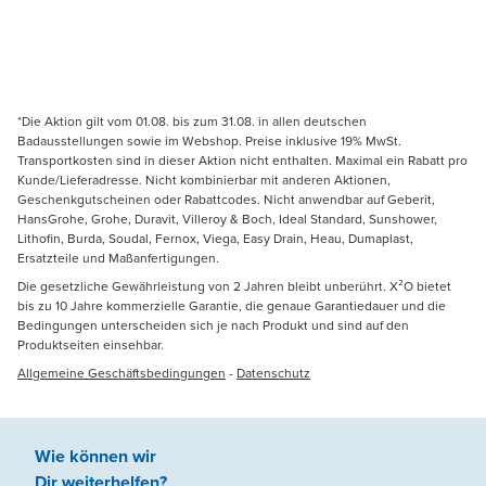
*Die Aktion gilt vom 01.08. bis zum 31.08. in allen deutschen
Badausstellungen sowie im Webshop. Preise inklusive 19% MwSt.
Transportkosten sind in dieser Aktion nicht enthalten. Maximal ein Rabatt pro
Kunde/Lieferadresse. Nicht kombinierbar mit anderen Aktionen,
Geschenkgutscheinen oder Rabattcodes. Nicht anwendbar auf Geberit,
HansGrohe, Grohe, Duravit, Villeroy & Boch, Ideal Standard, Sunshower,
Lithofin, Burda, Soudal, Fernox, Viega, Easy Drain, Heau, Dumaplast,
Ersatzteile und Maßanfertigungen.
Die gesetzliche Gewährleistung von 2 Jahren bleibt unberührt. X²O bietet
bis zu 10 Jahre kommerzielle Garantie, die genaue Garantiedauer und die
Bedingungen unterscheiden sich je nach Produkt und sind auf den
Produktseiten einsehbar.
Allgemeine Geschäftsbedingungen
-
Datenschutz
Wie können wir
Dir weiterhelfen
?