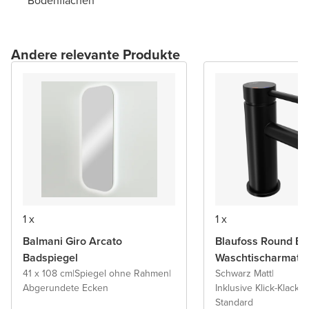
Bodenflächen
Andere relevante Produkte
1 x
1 x
Balmani Giro Arcato
Blaufoss Round Ec
Badspiegel
Waschtischarmatu
41 x 108 cm
|
Spiegel ohne Rahmen
|
Schwarz Matt
|
Abgerundete Ecken
Inklusive Klick-Klack A
Standard