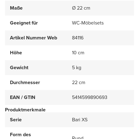
Maße
Ø 22 cm
Geeignet für
WC-Möbelsets
Artikel Nummer Web
84116
Höhe
10 cm
Gewicht
5 kg
Durchmesser
22 cm
EAN / GTIN
5414599890693
Produktmerkmale
Serie
Bari XS
Form des
Rund