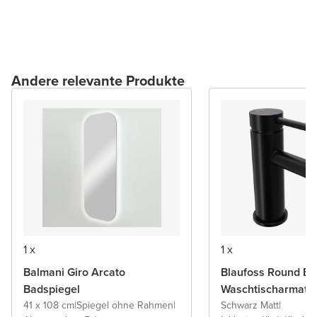
Andere relevante Produkte
1 x
1 x
Balmani Giro Arcato
Blaufoss Round Ec
Badspiegel
Waschtischarmatu
41 x 108 cm
|
Spiegel ohne Rahmen
|
Schwarz Matt
|