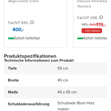
Abgerundete Ecken
Inklusive Klick-Klack A
Standard
1 x
UVP 298,-
1 x
UVP 840,-
119,-
149,-
Jetzt
400,-
- 20% Rabatt
Sofort lieferbar
Sofort lieferbar
Produktspezifikationen
Technische Informationen zum Produkt
Tiefe
55 cm
Breite
45 cm
Maße
45 x 55 cm
Schublade Blum Holz
Schubladenausführung
massiv