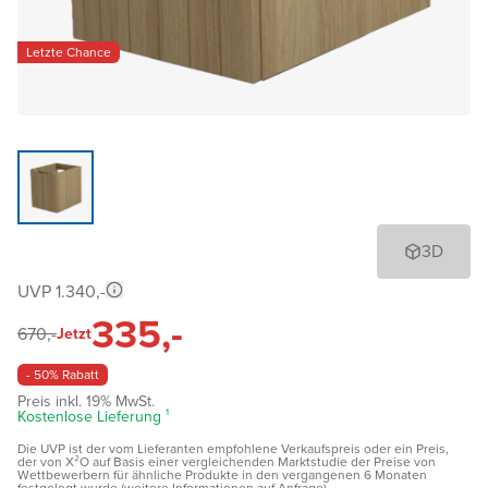
Letzte Chance
3D
UVP 1.340,-
335,-
670,-
Jetzt
- 50% Rabatt
Preis inkl. 19% MwSt.
Kostenlose Lieferung ¹
Die UVP ist der vom Lieferanten empfohlene Verkaufspreis oder ein Preis,
der von X²O auf Basis einer vergleichenden Marktstudie der Preise von
Wettbewerbern für ähnliche Produkte in den vergangenen 6 Monaten
festgelegt wurde (weitere Informationen auf Anfrage)