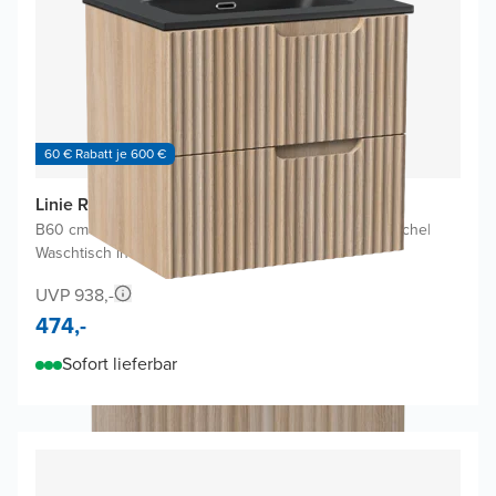
60 € Rabatt je 600 €
Linie Ribbo Badmöbel Set mit Baro Waschtisch
B60 cm x T46 cm
|
Waschbeckenunterschrank Helle Eiche
|
Waschtisch in Schwarz
UVP 938,-
474,-
Sofort lieferbar