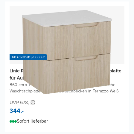
60 € Rabatt je 600 €
Linie Ribbo Badmöbel Set mit Lado Waschtischplatte
für Aufsatzwaschbecken
B60 cm x T46 cm
|
Waschbeckenunterschrank Helle Eiche
|
Waschtischplatte für Aufsatzwaschbecken in Terrazzo Weiß
UVP 678,-
344,-
Sofort lieferbar