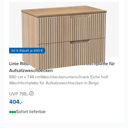
60 € Rabatt je 600 €
Linie Ribbo Badmöbel mit Lado Waschtischplatte für
Aufsatzwaschbecken
B80 cm x T46 cm
|
Waschbeckenunterschrank Eiche hell
|
Waschtischplatte für Aufsatzwaschbecken in Beige
UVP 798,-
404,-
Sofort lieferbar