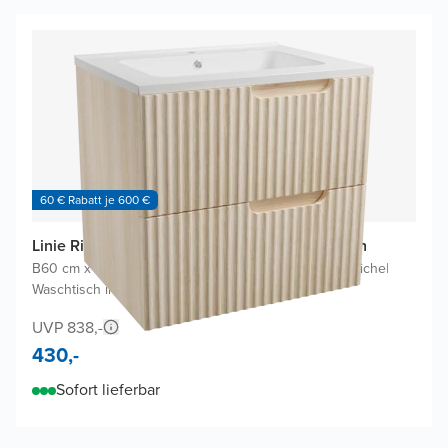
60 € Rabatt je 600 €
Linie Ribbo Badmöbel Set mit Vano Waschtisch
B60 cm x T46 cm
|
Waschbeckenunterschrank Helle Eiche
|
Waschtisch in Weiß
UVP 838,-
430,-
Sofort lieferbar