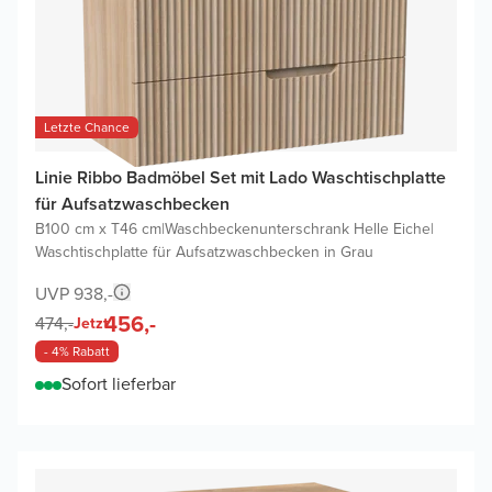
Letzte Chance
Linie Ribbo Badmöbel Set mit Lado Waschtischplatte
für Aufsatzwaschbecken
B100 cm x T46 cm
|
Waschbeckenunterschrank Helle Eiche
|
Waschtischplatte für Aufsatzwaschbecken in Grau
UVP 938,-
456,-
474,-
Jetzt
- 4% Rabatt
Sofort lieferbar