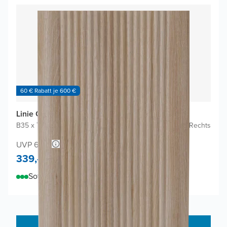
60 € Rabatt je 600 €
Linie Curvo Badhochschrank
B35 x T30 x H170 cm
|
Eiche Hell
|
Scharniere Links oder Rechts
UVP 678,-
339,-
Sofort lieferbar