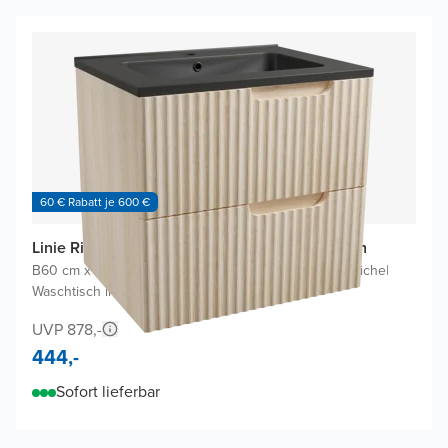
60 € Rabatt je 600 €
Linie Ribbo Badmöbel Set mit Vano Waschtisch
B60 cm x T46 cm
|
Waschbeckenunterschrank Helle Eiche
|
Waschtisch in Schwarz
UVP 878,-
444,-
Sofort lieferbar