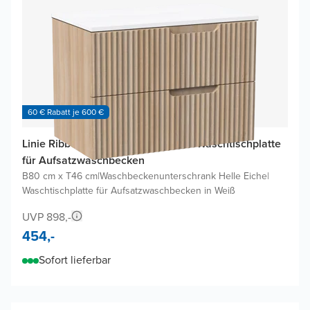
60 € Rabatt je 600 €
Linie Ribbo Badmöbel Set mit Lado Waschtischplatte
für Aufsatzwaschbecken
B80 cm x T46 cm
|
Waschbeckenunterschrank Helle Eiche
|
Waschtischplatte für Aufsatzwaschbecken in Weiß
UVP 898,-
454,-
Sofort lieferbar