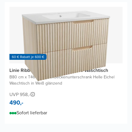
60 € Rabatt je 600 €
Linie Ribbo Badmöbel Set mit Vano Waschtisch
B80 cm x T46 cm
|
Waschbeckenunterschrank Helle Eiche
|
Waschtisch in Weiß glänzend
UVP 958,-
490,-
Sofort lieferbar