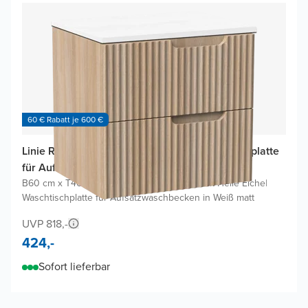
60 € Rabatt je 600 €
Linie Ribbo Badmöbel Set mit Lado Waschtischplatte
für Aufsatzwaschbecken
B60 cm x T46 cm
|
Waschbeckenunterschrank Helle Eiche
|
Waschtischplatte für Aufsatzwaschbecken in Weiß matt
UVP 818,-
424,-
Sofort lieferbar