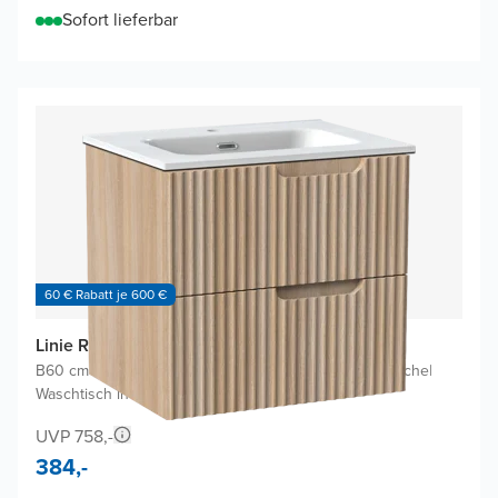
Sofort lieferbar
60 € Rabatt je 600 €
Linie Ribbo Badmöbel Set mit Baro Waschtisch
B60 cm x T46 cm
|
Waschbeckenunterschrank Helle Eiche
|
Waschtisch in Weiß
UVP 758,-
384,-