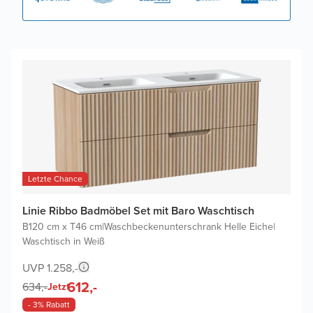
Letzte Chance
Linie Ribbo Badmöbel Set mit Baro Waschtisch
B120 cm x T46 cm
|
Waschbeckenunterschrank Helle Eiche
|
Waschtisch in Weiß
UVP 1.258,-
612,-
634,-
Jetzt
- 3% Rabatt