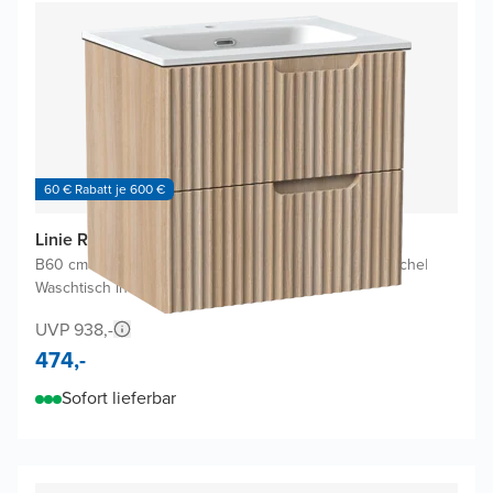
60 € Rabatt je 600 €
Linie Ribbo Badmöbel Set mit Baro Waschtisch
B60 cm x T46 cm
|
Waschbeckenunterschrank Helle Eiche
|
Waschtisch in Weiß
UVP 938,-
474,-
Sofort lieferbar