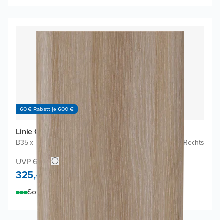
60 € Rabatt je 600 €
Linie Curvo Badhochschrank
B35 x T30 x H170 cm
|
Eiche Hell
|
Scharniere Links oder Rechts
UVP 650,-
325,-
Sofort lieferbar