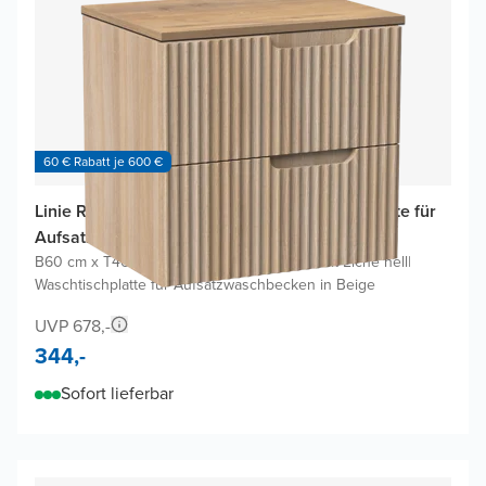
60 € Rabatt je 600 €
Linie Ribbo Badmöbel mit Lado Waschtischplatte für
Aufsatzwaschbecken
B60 cm x T46 cm
|
Waschbeckenunterschrank Eiche hell
|
Waschtischplatte für Aufsatzwaschbecken in Beige
UVP 678,-
344,-
Sofort lieferbar