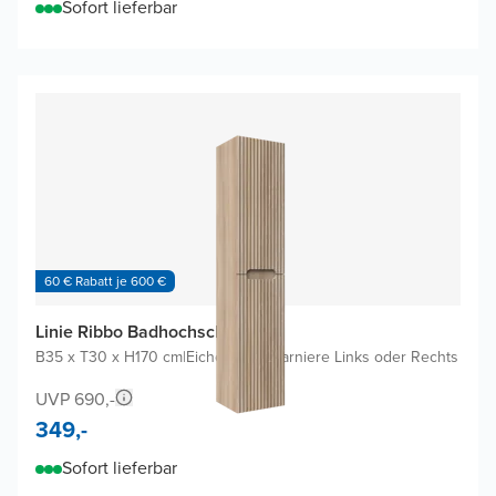
Sofort lieferbar
60 € Rabatt je 600 €
Linie Ribbo Badhochschrank
B35 x T30 x H170 cm
|
Eiche hell
|
Scharniere Links oder Rechts
UVP 690,-
349,-
Sofort lieferbar