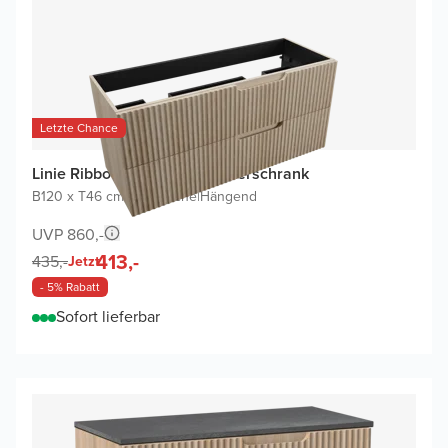
Letzte Chance
Linie Ribbo Waschbeckenunterschrank
B120 x T46 cm
|
Helle Eiche
|
Hängend
UVP 860,-
413,-
435,-
Jetzt
- 5% Rabatt
Sofort lieferbar