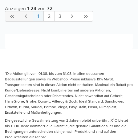
Anzeigen
1
-
24
von
72
1
2
3
*Die Aktion gilt vom 01.08. bis zum 31.08. in allen deutschen
Badausstellungen sowie im Webshop. Preise inklusive 19% MwSt.
Transportkosten sind in dieser Aktion nicht enthalten. Maximal ein Rabatt pro
Kunde/Lieferadresse. Nicht kombinierbar mit anderen Aktionen,
Geschenkgutscheinen oder Rabattcodes. Nicht anwendbar auf Geberit,
HansGrohe, Grohe, Duravit, Villeroy & Boch, Ideal Standard, Sunshower,
Lithofin, Burda, Soudal, Fernox, Viega, Easy Drain, Heau, Dumaplast,
Ersatzteile und Maßanfertigungen.
Die gesetzliche Gewährleistung von 2 Jahren bleibt unberührt. X²O bietet
bis zu 10 Jahre kommerzielle Garantie, die genaue Garantiedauer und die
Bedingungen unterscheiden sich je nach Produkt und sind auf den
Produktseiten einsehbar.