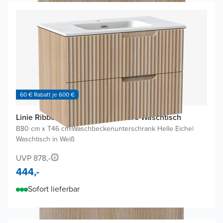
60 € Rabatt je 600 €
Linie Ribbo Badmöbel Set mit Baro Waschtisch
B80 cm x T46 cm
|
Waschbeckenunterschrank Helle Eiche
|
Waschtisch in Weiß
UVP 878,-
444,-
Sofort lieferbar