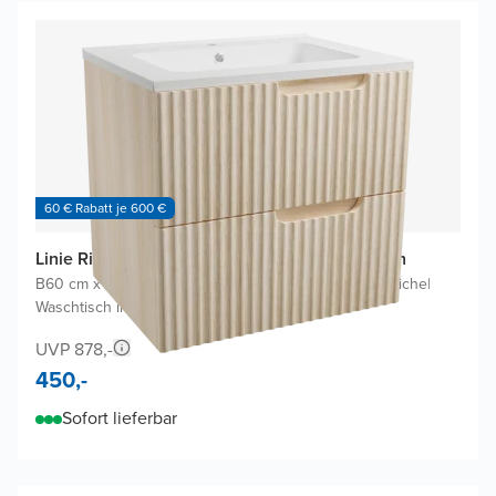
60 € Rabatt je 600 €
Linie Ribbo Badmöbel Set mit Vano Waschtisch
B60 cm x T46 cm
|
Waschbeckenunterschrank Helle Eiche
|
Waschtisch in Weiß
UVP 878,-
450,-
Sofort lieferbar