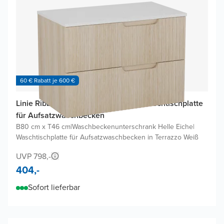
60 € Rabatt je 600 €
Linie Ribbo Badmöbel Set mit Lado Waschtischplatte
für Aufsatzwaschbecken
B80 cm x T46 cm
|
Waschbeckenunterschrank Helle Eiche
|
Waschtischplatte für Aufsatzwaschbecken in Terrazzo Weiß
UVP 798,-
404,-
Sofort lieferbar