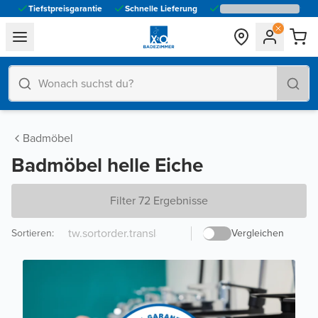
Tiefstpreisgarantie
Schnelle Lieferung
general.navigation.toggle_menu.label
Badmöbel
Badmöbel helle Eiche
Filter 72 Ergebnisse
Sortieren
:
Vergleichen