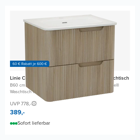
60 € Rabatt je 600 €
Linie Curvo Badmöbel Set mit Baro Curvo Waschtisch
B60 cm x T46 cm
|
Waschbeckenunterschrank Eiche Hell
|
Waschtisch in Weiß
UVP 778,-
389,-
Sofort lieferbar