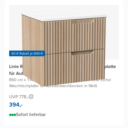
60 € Rabatt je 600 €
Linie Ribbo Badmöbel Set mit Lado Waschtischplatte
für Aufsatzwaschbecken
B60 cm x T46 cm
|
Waschbeckenunterschrank Helle Eiche
|
Waschtischplatte für Aufsatzwaschbecken in Weiß
UVP 778,-
394,-
Sofort lieferbar