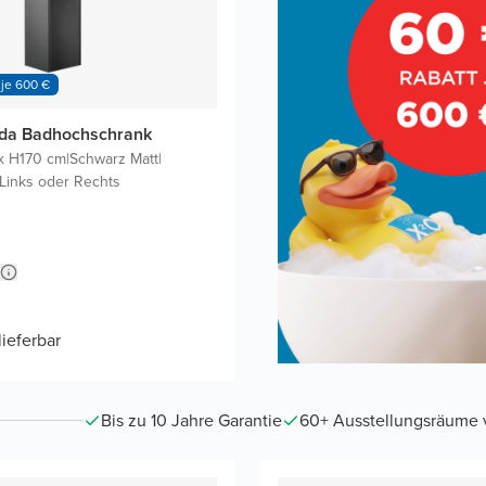
 je 600 €
eda Badhochschrank
x H170 cm
|
Schwarz Matt
|
Links oder Rechts
lieferbar
Bis zu 10 Jahre Garantie
60+ Ausstellungsräume vo