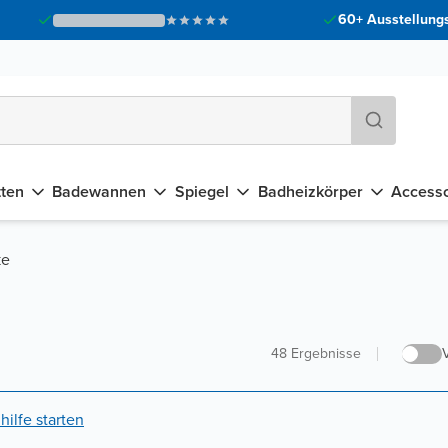
60+ Ausstellungs
tten
Badewannen
Spiegel
Badheizkörper
Accesso
ke
48
Ergebnisse
ilfe starten