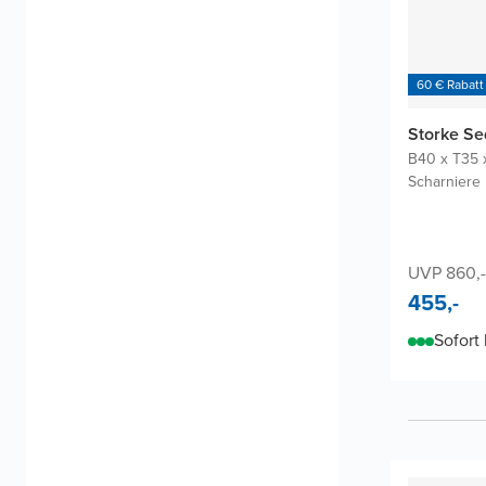
60 € Rabatt
Storke S
B40 x T35 
Scharniere 
UVP 860,-
455,-
Sofort 