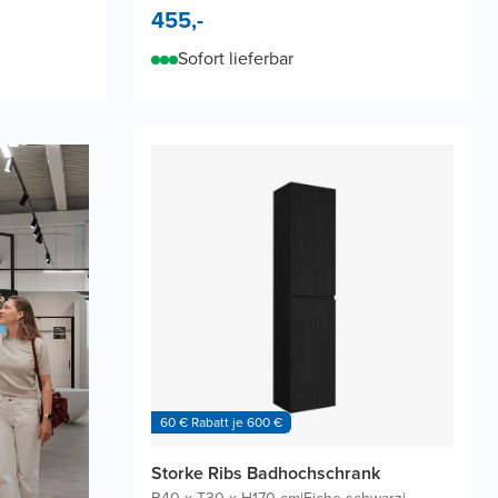
455,-
Sofort lieferbar
60 € Rabatt je 600 €
Storke Ribs Badhochschrank