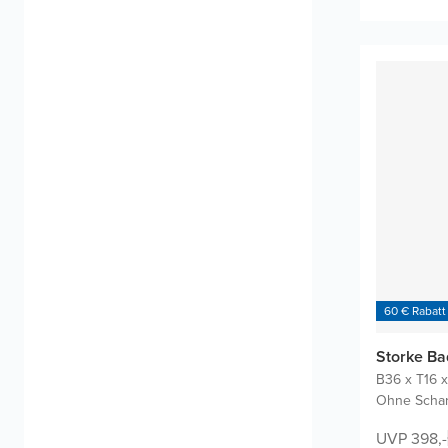
60 € Rabatt
Storke B
B36 x T16 
Ohne Schar
UVP 398,-