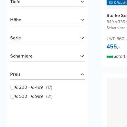
Tiefe
60 € Rabatt
Storke S
Höhe
B40 x T35 
Scharniere 
Serie
UVP 860,-
455,-
Scharniere
Sofort 
Preis
€ 200 - € 499
(
17
)
€ 500 - € 999
(
31
)