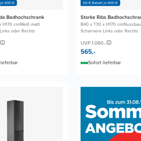
 je 600 €
60 € Rabatt je 600 €
eda Badhochschrank
Storke Ribs Badhochschra
x H170 cm
|
Weiß matt
|
B40 x T30 x H170 cm
|
Nussba
Links oder Rechts
Scharniere Links oder Rechts
UVP 1.060,-
565,-
lieferbar
Sofort lieferbar