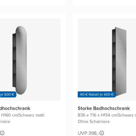
 je 600 €
60 € Rabatt je 600 €
adhochschrank
Storke Badhochschrank
x H160 cm
|
Schwarz matt
|
B36 x T16 x H154 cm
|
Schwarz 
niere
Ohne Scharniere
UVP 398,-