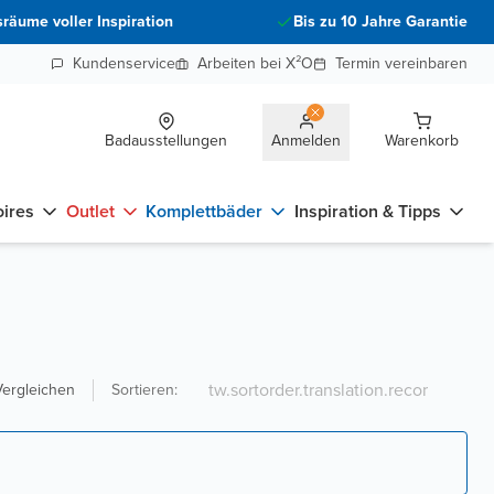
räume voller Inspiration
Bis zu 10 Jahre Garantie
Kundenservice
Arbeiten bei X²O
Termin vereinbaren
Badausstellungen
Anmelden
Warenkorb
ires
Outlet
Komplettbäder
Inspiration & Tipps
Vergleichen
Sortieren
: