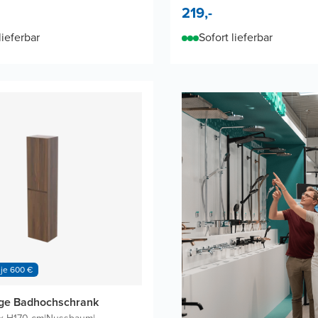
219,-
lieferbar
Sofort lieferbar
 je 600 €
dge Badhochschrank