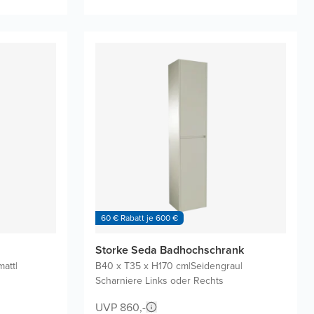
60 € Rabatt je 600 €
Storke Seda Badhochschrank
matt
|
B40 x T35 x H170 cm
|
Seidengrau
|
Scharniere Links oder Rechts
UVP 860,-