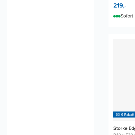
219,-
Sofort 
60 € Rabatt
Storke E