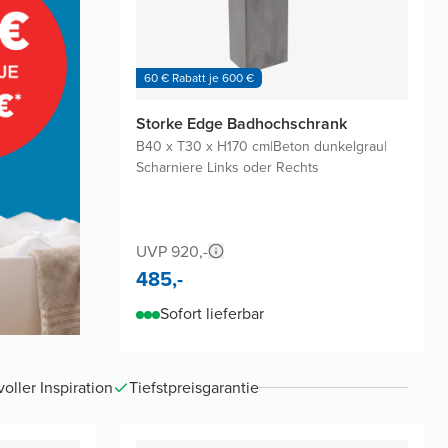
60 € Rabatt je 600 €
Storke Edge Badhochschrank
B40 x T30 x H170 cm
|
Beton dunkelgrau
|
Scharniere Links oder Rechts
UVP 920,-
485,-
Sofort lieferbar
ller Inspiration
Tiefstpreisgarantie