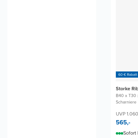
60 € Rabatt
Storke Ri
B40 x T30 
Scharniere 
UVP 1.060
565,-
Sofort 