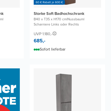
60 € Rabatt je 600 €
nk
Storke Soft Badhochschrank
um
|
B40 x T35 x H170 cm
|
Nussbaum
|
Scharniere Links oder Rechts
UVP 1.180,-
685,-
Sofort lieferbar