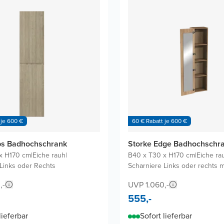
 je 600 €
60 € Rabatt je 600 €
bs Badhochschrank
Storke Edge Badhochschr
x H170 cm
|
Eiche rauh
|
B40 x T30 x H170 cm
|
Eiche ra
Links oder Rechts
Scharniere Links oder rechts 
,-
UVP 1.060,-
555,-
lieferbar
Sofort lieferbar