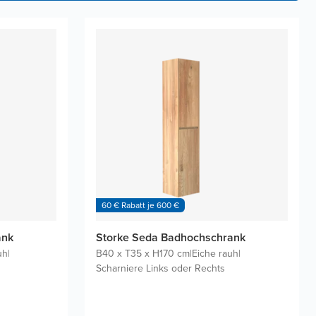
60 € Rabatt je 600 €
ank
Storke Seda Badhochschrank
uh
|
B40 x T35 x H170 cm
|
Eiche rauh
|
Scharniere Links oder Rechts