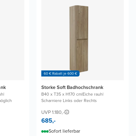
60 € Rabatt je 600 €
ank
Storke Soft Badhochschrank
uh
|
B40 x T35 x H170 cm
|
Eiche rauh
|
möglich
Scharniere Links oder Rechts
UVP 1.180,-
685,-
Sofort lieferbar