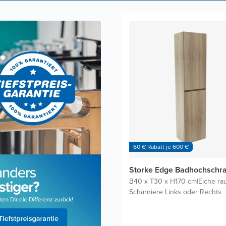
60 € Rabatt je 600 €
Storke Edge Badhochschr
B40 x T30 x H170 cm
|
Eiche ra
Scharniere Links oder Rechts