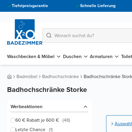
Tiefstpreisgarantie
Schnelle Lieferung
Waschbecken & Möbel
Duschen
Armaturen
Toile
Badmöbel
Badhochschränke
Badhochschränke Stor
Badhochschränke Storke
Werbeaktionen
60 € Rabatt je 600 €
(
48
)
Auswahlh
Letzte Chance
(
1
)