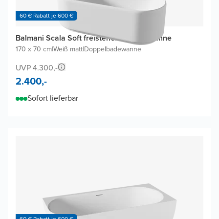
60 € Rabatt je 600 €
Balmani Scala Soft freistehende Badewanne
170 x 70 cm
|
Weiß matt
|
Doppelbadewanne
UVP 4.300,-
2.400,-
Sofort lieferbar
60 € Rabatt je 600 €