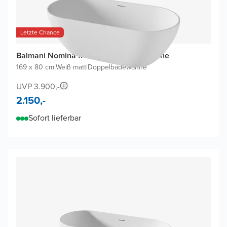
Letzte Chance
Balmani Nomina freistehende Badewanne
169 x 80 cm
|
Weiß matt
|
Doppelbadewanne
UVP 3.900,-
2.150,-
Sofort lieferbar