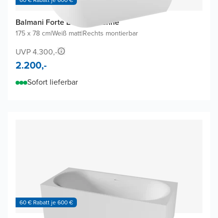
Balmani Forte Eckbadewanne
175 x 78 cm
|
Weiß matt
|
Rechts montierbar
UVP 4.300,-
2.200,-
Sofort lieferbar
60 € Rabatt je 600 €