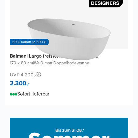
60 € Rabatt je 600 €
Balmani Largo freistehende Badewanne
170 x 80 cm
|
Weiß matt
|
Doppelbadewanne
UVP 4.200,-
2.300,-
Sofort lieferbar