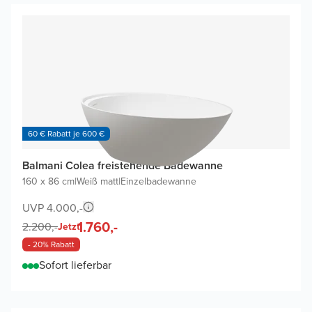
60 € Rabatt je 600 €
Balmani Colea freistehende Badewanne
160 x 86 cm
|
Weiß matt
|
Einzelbadewanne
UVP 4.000,-
1.760,-
2.200,-
Jetzt
- 20% Rabatt
Sofort lieferbar