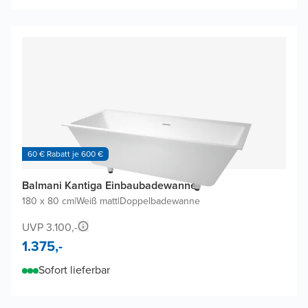
60 € Rabatt je 600 €
Balmani Kantiga Einbaubadewanne
180 x 80 cm
|
Weiß matt
|
Doppelbadewanne
UVP 3.100,-
1.375,-
Sofort lieferbar