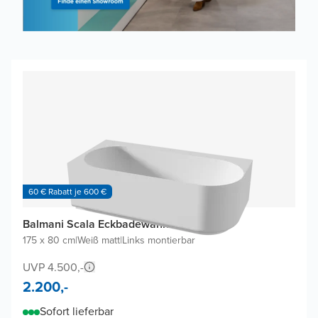
60 € Rabatt je 600 €
Balmani Scala Eckbadewanne
175 x 80 cm
|
Weiß matt
|
Links montierbar
UVP 4.500,-
2.200,-
Sofort lieferbar