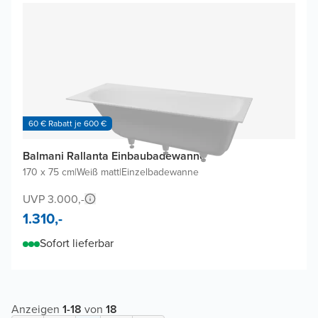
60 € Rabatt je 600 €
Balmani Rallanta Einbaubadewanne
170 x 75 cm
|
Weiß matt
|
Einzelbadewanne
UVP 3.000,-
1.310,-
Sofort lieferbar
Anzeigen
1
-
18
von
18