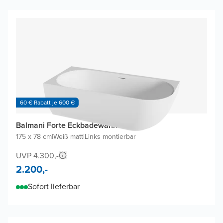
60 € Rabatt je 600 €
Balmani Forte Eckbadewanne
175 x 78 cm
|
Weiß matt
|
Links montierbar
UVP 4.300,-
2.200,-
Sofort lieferbar