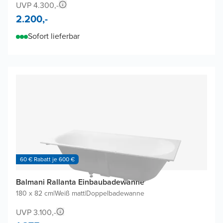
UVP 4.300,-
2.200,-
Sofort lieferbar
60 € Rabatt je 600 €
Balmani Rallanta Einbaubadewanne
180 x 82 cm
|
Weiß matt
|
Doppelbadewanne
UVP 3.100,-