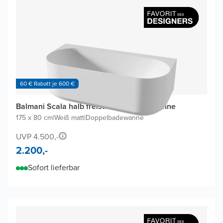
60 € Rabatt je 600 €
Balmani Scala halb freistehende Badewanne
175 x 80 cm
|
Weiß matt
|
Doppelbadewanne
UVP 4.500,-
2.200,-
Sofort lieferbar