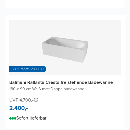
60 € Rabatt je 600 €
Balmani Rallanta Cresta freistehende Badewanne
180 x 90 cm
|
Weiß matt
|
Doppelbadewanne
UVP 4.700,-
2.400,-
Sofort lieferbar