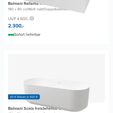
Balmani Rallanta freistehende Badewanne
180 x 80 cm
|
Weiß matt
|
Doppelbadewanne
UVP 4.600,-
2.300,-
Sofort lieferbar
60 € Rabatt je 600 €
Balmani Scala freistehende Badewanne