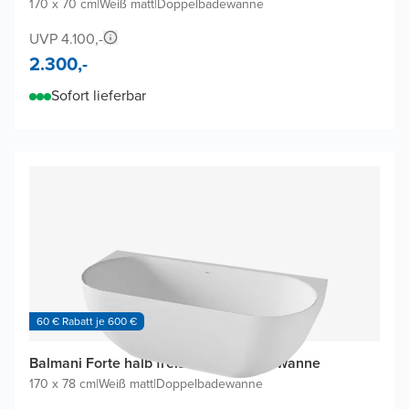
170 x 70 cm
|
Weiß matt
|
Doppelbadewanne
UVP 4.100,-
2.300,-
Sofort lieferbar
60 € Rabatt je 600 €
Balmani Forte halb freistehende Badewanne
170 x 78 cm
|
Weiß matt
|
Doppelbadewanne