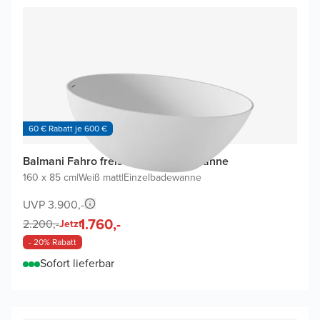
60 € Rabatt je 600 €
Balmani Fahro freistehende Badewanne
160 x 85 cm
|
Weiß matt
|
Einzelbadewanne
UVP 3.900,-
1.760,-
2.200,-
Jetzt
- 20% Rabatt
Sofort lieferbar