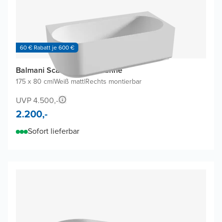
60 € Rabatt je 600 €
Balmani Scala Eckbadewanne
175 x 80 cm
|
Weiß matt
|
Rechts montierbar
UVP 4.500,-
2.200,-
Sofort lieferbar