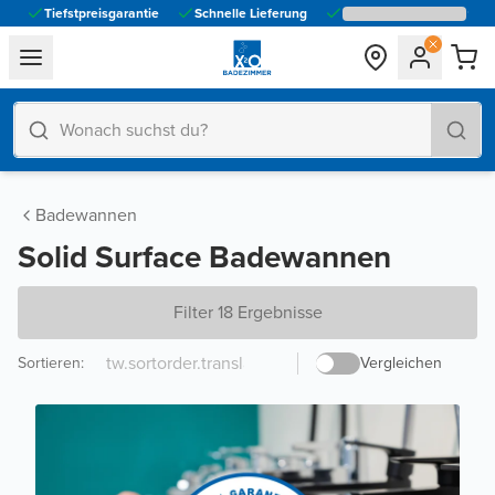
Tiefstpreisgarantie
Schnelle Lieferung
general.navigation.toggle_menu.label
Badewannen
Solid Surface Badewannen
Filter 18 Ergebnisse
Sortieren
:
Vergleichen