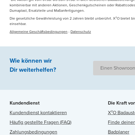
kombinierbar mit anderen Aktionen, Geschenkgutscheinen oder Rabattcodes. N
Dumaplast, Ersatzteile und Maßanfertigungen.
Die gesetzliche Gewährleistung von 2 Jahren bleibt unberührt. X²O bietet b
einsehbar.
Allgemeine Geschäftsbedingungen
-
Datenschutz
Wie können wir
Einen Showroom
Dir weiterhelfen
?
Kundendienst
Die Kraft vo
Kundendienst kontaktieren
X²O Badaust
Häufig gestellte Fragen (FAQ)
Finde deinen
Zahlungsbedingungen
Badplaner