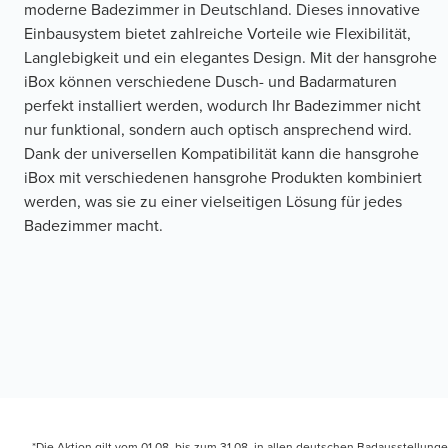
moderne Badezimmer in Deutschland. Dieses innovative
Einbausystem bietet zahlreiche Vorteile wie Flexibilität,
Langlebigkeit und ein elegantes Design. Mit der hansgrohe
iBox können verschiedene Dusch- und Badarmaturen
perfekt installiert werden, wodurch Ihr Badezimmer nicht
nur funktional, sondern auch optisch ansprechend wird.
Dank der universellen Kompatibilität kann die hansgrohe
iBox mit verschiedenen hansgrohe Produkten kombiniert
werden, was sie zu einer vielseitigen Lösung für jedes
Badezimmer macht.
*Die Aktion gilt vom 01.08. bis zum 31.08. in allen deutschen Badausstellung