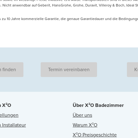
icht anwendbar auf Geberit, HansGrohe, Grohe, Duravit, Villeroy & Boch, Ideal Sta
is zu 10 Jahre kommerzielle Garantie, die genaue Garantiedauer und die Bedingung
 finden
Termin vereinbaren
K
n X²O
Über X²O Badezimmer
ellungen
Über uns
 Installateur
Warum X²O
X²O Preisgeschichte