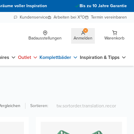
räume voller Inspiration
Bis zu 10 Jahre Garantie
Kundenservice
Arbeiten bei X²O
Termin vereinbaren
Badausstellungen
Anmelden
Warenkorb
ires
Outlet
Komplettbäder
Inspiration & Tipps
Vergleichen
Sortieren
: