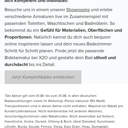
dich kompetent und individuell
.
Besuche uns in einem unserer
Showrooms
und erlebe
verschiedene Armaturen live im Zusammenspiel mit
passenden Toiletten, Waschtischen und Badmöbeln. So
bekommst du ein
Gefühl für Materialien, Oberflächen und
Proportionen
. Natürlich kannst du dich auch bequem
online inspirieren lassen und dein neues Badezimmer
Schritt für Schritt planen. Finde jetzt die passende
Bidetarmatur bei X2O und gestalte dein Bad
stilvoll und
durchdacht
bis ins Detail.
Jetzt Komplettbäder entdecken
*Die Aktion gilt vom 01.08. bis zum 31.08. in allen deutschen
Badausstellungen sowie im Webshop. Preise inklusive 19% MwSt.
Transportkosten sind in dieser Aktion nicht enthalten. Maximal ein Rabatt pro
Kunde/Lieferadresse. Nicht kombinierbar mit anderen Aktionen,
Geschenkgutscheinen oder Rabattcodes. Nicht anwendbar auf Geberit,
HansGrohe, Grohe, Duravit, Villeroy & Boch, Ideal Standard, Sunshower,
Lithofin, Burda, Soudal, Fernox, Viega, Easy Drain, Heau, Dumaplast,